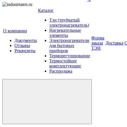
Каталог
Тэн (трубчатый
электронагреватель)
Нагревательные
О компании
элементы
Форма
Документы
Электронагреватели
заказа
Доставка
О
Отзывы
для бытовых
ТЭН
Реквизиты
приборов
Терморегулирование
Термостойкие
комплектующие
Распродажа