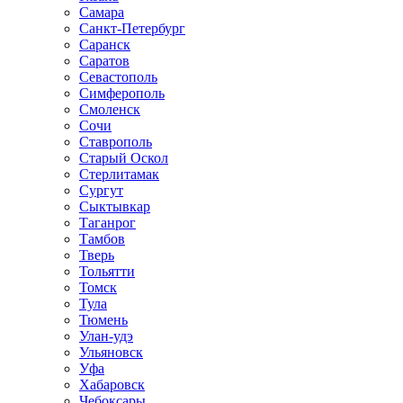
Самара
Санкт-Петербург
Саранск
Саратов
Севастополь
Симферополь
Смоленск
Сочи
Ставрополь
Старый Оскол
Стерлитамак
Сургут
Сыктывкар
Таганрог
Тамбов
Тверь
Тольятти
Томск
Тула
Тюмень
Улан-удэ
Ульяновск
Уфа
Хабаровск
Чебоксары