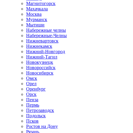
Магнитогорск
Махачкала
Москва
Мурманск
Мытищи
Набережные челны
Набережные-Челны
Нижневартовск
Нижнекамск
Нижний-Новгород
Нижний-Тагил
Новокузнецк
Новороссийск
Новосибирск
Омск
Орел
Оренбург
Орск
Пенза
Пермь
Петрозаводск
Подольск
Псков
Ростов на Дону
Рязань