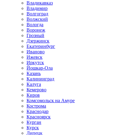
Владикавказ
Владимир
Волгоград
Волжский
Вологда
Воронеж
Грозный
Дзержинск
Екатеринбург
Иваново
Ижевск
Иркутск
Йошкар-Ола
Казань
Калининград
Калуга
Кемерово
Киров
Комсомольск на Амуре
Кострома
Краснодар
Красноярск
Курган
Курск
Липецк